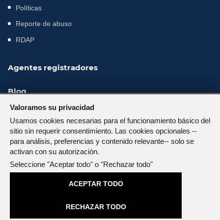
Políticas
Reporte de abuso
RDAP
Agentes registradores
Blog
Valoramos su privacidad
Servicios GOB/MIL
Usamos cookies necesarias para el funcionamiento básico del
sitio sin requerir consentimiento. Las cookies opcionales --
para análisis, preferencias y contenido relevante-- solo se
activan con su autorización.
© 2026 NIC.EC — Todos los derechos reservados.
Seleccione "Aceptar todo" o "Rechazar todo"
(02) 4016116 - (+593) 0963871916
(+593) 0987731826
ACEPTAR TODO
atencionalcliente@nic.ec
RECHAZAR TODO
Powered by
WHMCompleteSolution