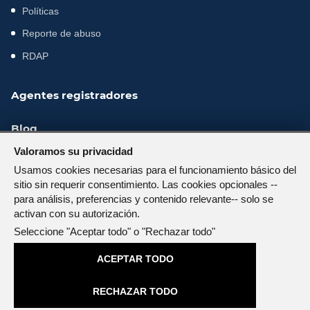
Políticas
Reporte de abuso
RDAP
Agentes registradores
Blog
Valoramos su privacidad
Servicios GOB/MIL
Usamos cookies necesarias para el funcionamiento básico del
sitio sin requerir consentimiento. Las cookies opcionales --
para análisis, preferencias y contenido relevante-- solo se
activan con su autorización.
© 2026 NIC.EC — Todos los derechos reservados.
Seleccione "Aceptar todo" o "Rechazar todo"
(02) 4016116 - (+593) 0963871916
(+593) 0987731826
ACEPTAR TODO
atencionalcliente@nic.ec
RECHAZAR TODO
Powered by
WHMCompleteSolution